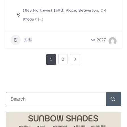
1865 Northwest 169th Place, Beaverton, OR
97006 미국
병원
2027
2
1