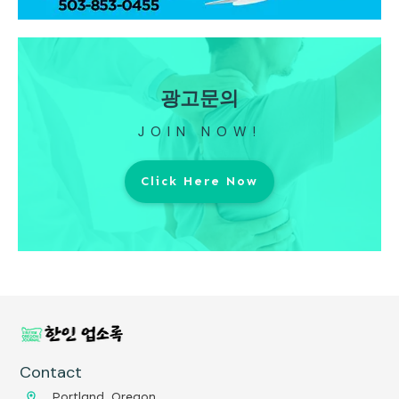
광고문의
JOIN NOW!
Click Here Now
Contact
Portland, Oregon