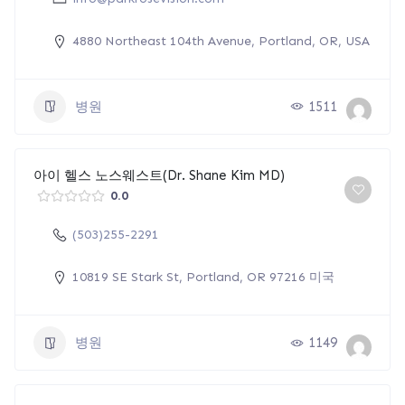
4880 Northeast 104th Avenue, Portland, OR, USA
병원
1511
아이 헬스 노스웨스트(Dr. Shane Kim MD)
0.0
(503)255-2291
10819 SE Stark St, Portland, OR 97216 미국
병원
1149