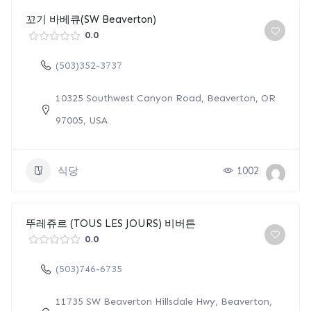
꼬기 바베큐(SW Beaverton)
0.0
(503)352-3737
10325 Southwest Canyon Road, Beaverton, OR
97005, USA
식당
1002
뚜레쥬르 (TOUS LES JOURS) 비버튼
0.0
(503)746-6735
11735 SW Beaverton Hillsdale Hwy, Beaverton,