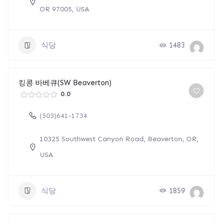
OR 97005, USA
식당
1483
킹콩 바베큐(SW Beaverton)
0.0
(503)641-1734
10325 Southwest Canyon Road, Beaverton, OR,
USA
식당
1859