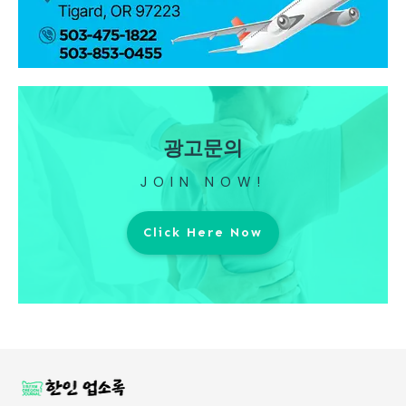
광고문의
JOIN NOW!
Click Here Now