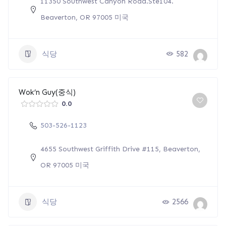
11350 Southwest Canyon Road.Ste104.
Beaverton, OR 97005 미국
식당
582
Wok’n Guy(중식)
0.0
503-526-1123
4655 Southwest Griffith Drive #115, Beaverton,
OR 97005 미국
식당
2566