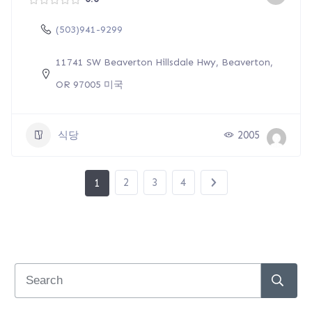
(503)941-9299
11741 SW Beaverton Hillsdale Hwy, Beaverton,
OR 97005 미국
식당
2005
2
3
4
1