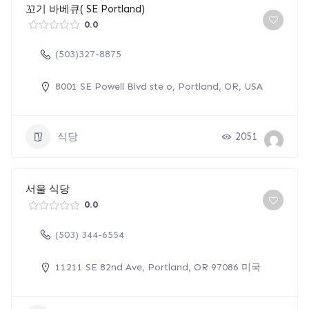
꼬기 바베큐( SE Portland)
0.0
(503)327-8875
8001 SE Powell Blvd ste o, Portland, OR, USA
식당
2051
서울 식당
0.0
(503) 344-6554
11211 SE 82nd Ave, Portland, OR 97086 미국