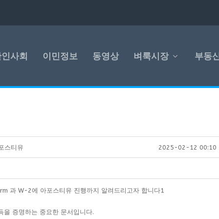
한인사회
이민정보
동영상
벼룩시장
부동
아포스티유
2025-02-12 00:10
rm 과 W-2에 아포스티유 진행까지 알려드리고자 합니다1
소득을 증명하는 중요한 문서입니다.