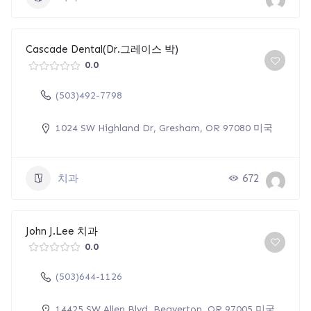
Cascade Dental(Dr.그레이스 박)
0.0
(503)492-7798
1024 SW Highland Dr, Gresham, OR 97080 미국
치과
672
John J.Lee 치과
0.0
(503)644-1126
14425 SW Allen Blvd, Beaverton, OR 97005 미국