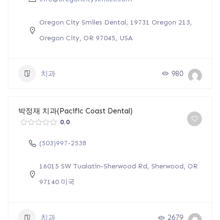
Oregon City Smiles Dental, 19731 Oregon 213,
Oregon City, OR 97045, USA
치과
980
박정재 치과(Pacific Coast Dental)
0.0
(503)997-2538
16015 SW Tualatin-Sherwood Rd, Sherwood, OR
97140 미국
치과
2679