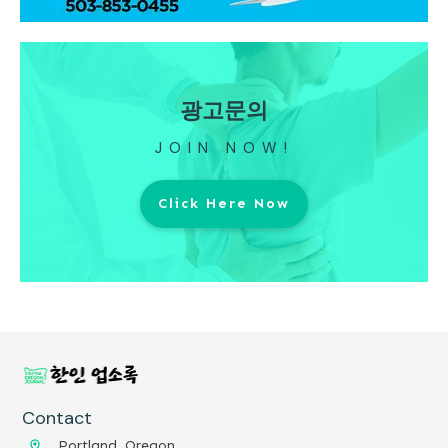
광고문의
JOIN NOW!
Click Here Now
Contact
Portland, Oregon