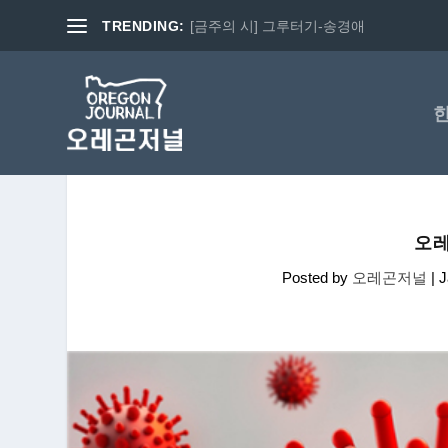
TRENDING:
[금주의 시] 그루터기-송경애
오레
Posted by
오레곤저널
|
J