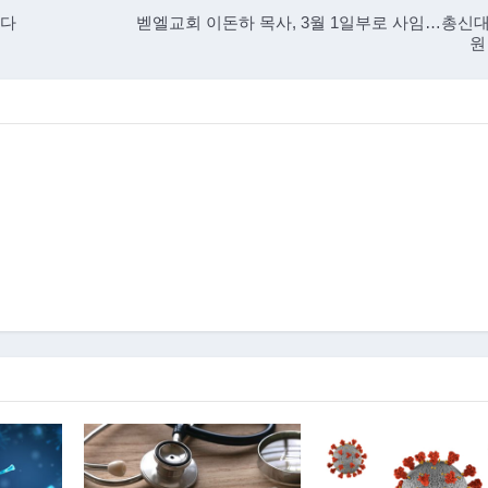
니다
벧엘교회 이돈하 목사, 3월 1일부로 사임…총신
원