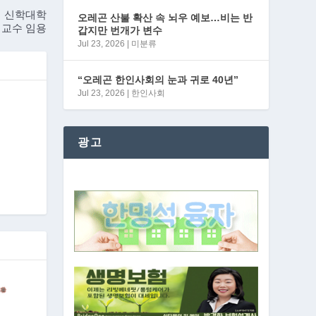
대 신학대학
오레곤 산불 확산 속 뇌우 예보…비는 반
 교수 임용
갑지만 번개가 변수
Jul 23, 2026
|
미분류
“오레곤 한인사회의 눈과 귀로 40년”
Jul 23, 2026
|
한인사회
광고