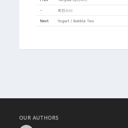
-
회전스시
Next
Yogurt / Bubble Tea
OUR AUTHORS