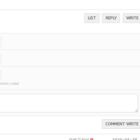
LIST
REPLY
WRITE
ention code)
COMMENT WRITE
오레곤저널
2020-05-28