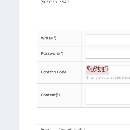
(503)758-3549
Writer(*)
Password(*)
Captcha Code
(Enter the auto register prev
Content(*)
Prev
Teriyaki 테리야끼