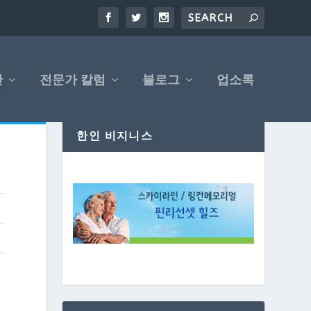
산
전문가 칼럼
블로그
업소록
한인 비지니스