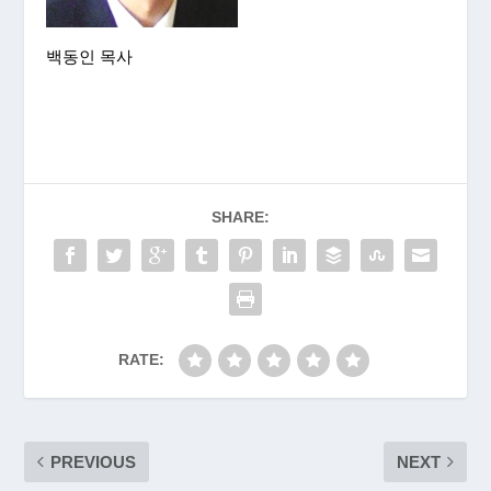
백동인 목사
SHARE:
RATE:
PREVIOUS
NEXT