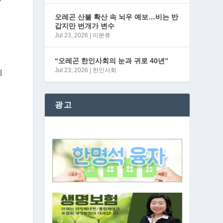
말
오레곤 산불 확산 속 뇌우 예보…비는 반
갑지만 번개가 변수
이
Jul 23, 2026
|
미분류
“오레곤 한인사회의 눈과 귀로 40년”
Jul 23, 2026
|
한인사회
니
복
광고
보
께
수