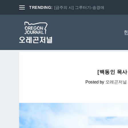
TRENDING:
[금주의 시] 그루터기-송경애
[백동인 목사
Posted by
오레곤저널