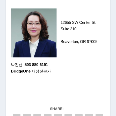
12655 SW Center St.
Suite 310
Beaverton, OR 97005
박진선
503-880-6191
BridgeOne
재정전문가
SHARE: