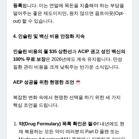
등록
됩니다. 이는 연말에 목돈을 지출해야 하는 부담을
덜어주는 좋은 제도이지만, 원치 않으면 옵트아웃(Opt-
out) 할 수 있습니다.
4.
인슐린
및
백신
비용
안정화
지속
인슐린
비용의
월
$35
상한선
과
ACIP
권고
성인
백신의
100%
무료
보장
은 2026년에도 계속 유지됩니다. 만성
질환 관리 비용을 크게 낮춰주는 반가운 소식입니다.
AEP
성공을
위한
현명한
조언
복잡한 변화 속에서 현명한 선택을 하기 위한 세 가지
핵심 조언을 드립니다.
약
(Drug Formulary)
목록
확인은
필수
!
내년에도 현
재 복용하는 모든 약이 여러분의 Part D 플랜 또는