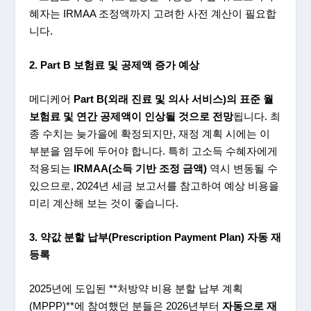
혜자는 IRMAA 조정액까지 고려한 사전 계산이 필요합
니다.
2. Part B
보험료
및
공제액
증가
예상
메디케어
Part B(
외래
진료
및
의사
서비스
)
의
표준
월
보험료
및
연간
공제액이
인상될
것으로
전망
됩니다. 최
종 수치는 늦가을에 확정되지만, 재정 계획 시에는 이
부분을 염두에 두어야 합니다. 특히 고소득 수혜자에게
적용되는
IRMAA(
소득
기반
조정
금액
)
역시 변동될 수
있으므로, 2024년 세금 보고서를 참고하여 예상 비용을
미리 계산해 보는 것이 좋습니다.
3.
약값
분할
납부
(Prescription Payment Plan)
자동
재
등록
2025년에 도입된 **처방약 비용 분할 납부 계획
(MPPP)**에 참여했던 분들은 2026년부터
자동으로
재