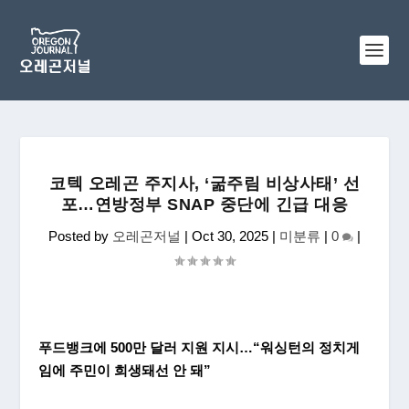
코텍 오레곤 주지사, ‘굶주림 비상사태’ 선
포…연방정부 SNAP 중단에 긴급 대응
Posted by
오레곤저널
|
Oct 30, 2025
|
미분류
|
0
|
푸드뱅크에
500
만
달러
지원
지시
…“
워싱턴의
정치게
임에
주민이
희생돼선
안
돼
”