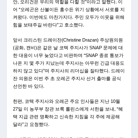
안, 오리건은 우리의 역할을 다할 것”이라고 말했다. 이
어 “오레곤은 산불이든 홍수든 위기 상황에서 서로를 지
켜왔다. 이번에도 마찬가지다. 주민 모두가 이웃을 위해
힘을 보태주길 바란다”고 호소했다.
앞서 크리스틴 드레이잔(Christine Drazan) 주상원의원
(공화, 캔비)은 같은 날 코텍 주지사가 SNAP 문제에 대
한 대응이 너무 늦었다고 비판하며 “SNAP 종료 통보가
나온 지 몇 주가 지났는데 주지사는 아무런 긴급 대응도
하지 않고 있다”며 주지사의 리더십을 질타했다. 드레이
잔 의원은 이번 주 초 오레곤 주지사 선거 출마를 공식
선언한 바 있다.
한편, 코텍 주지사와 오레곤 주요 인사들은 지난 10월
27일 미 농무부 장관 브룩 롤린스에게 서한을 보내, “혜
택 지급 관련 명확하고 신속한 지침을 각 주에 제공해
달라”고 요청했다.