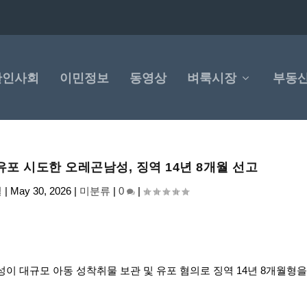
한인사회
이민정보
동영상
벼룩시장
부동
유포 시도한 오레곤남성, 징역 14년 8개월 선고
널
|
May 30, 2026
|
미분류
|
0
|
남성이 대규모 아동 성착취물 보관 및 유포 혐의로 징역 14년 8개월형