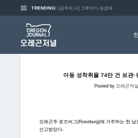
TRENDING:
[금주의 시] 그루터기-송경애
아동 성착취물 74만 건 보관·
Posted by
오레곤저
오레곤주 로즈버그(Roseburg)에 거주하는 한 
선고받았다.