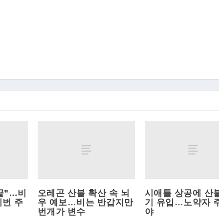
끝”…비
오레곤 산불 확산 속 뇌
시애틀 상공에 산
이번 주
우 예보…비는 반갑지만
기 유입
…노약자 
번개가 변수
야