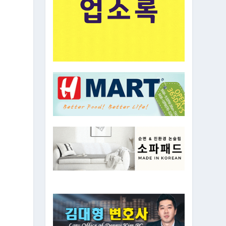
을
인
으