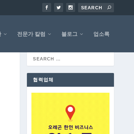
산
전문가 칼럼
블로그
업소록
협력업체
을